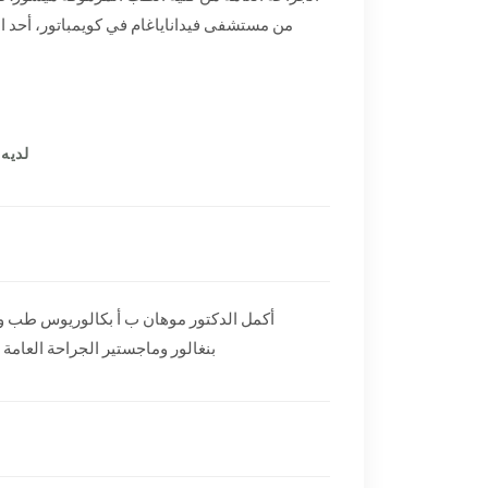
من مستشفى فيداناياغام في كويمباتور، أحد 
لديه خب
Mr. Basavaraj B N
I would like to thank my doctors, Dr. Mohan
Keshavamurthy, Dr. Mohan B A, Dr.
أكمل الدكتور موهان ب أ بكالوريوس طب وج،
Nagareddy, and the Urology and Nephrology
بنغالور وماجستير الجراحة العامة
team for helping me recover through
unmatched care from beginning to end. I was
admitted to the Fortis Hospital, Cunningham
Road for a Renal Transplant surgery. Not
only did they explain the condition to me