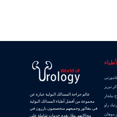
أطباء
امورثي
ر تبريز
عالم جراحة المسالك البولية عبارة عن
 نيلجار
مجموعة من أفضل أطباء المسالك البولية
رثيك راو
في بنغالور وجميعهم متخصصون بارزون في
ر موهان
مجالاتهم. معًا، نقدم خدمات شاملة على