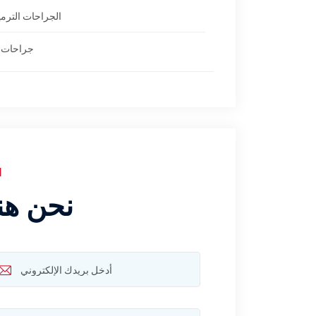
flawlessly, but they also gave me the care I
الجراحات الترمي
needed. The co-ordinator, Mr. Thomas and
the Nursing staff, Sherin, Roopa, Sheetal and
جراحات ا
Mary, ensured that I felt comfortable
through clean conditions with good food.
My recovery is an outcome of your care.
Thank you!
ا
نحن هن